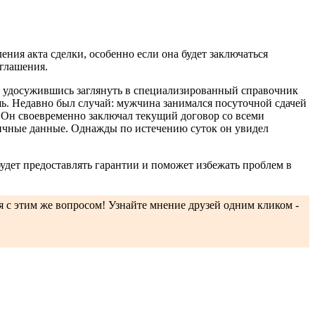
ления акта сделки, особенно если она будет заключаться
оглашения.
е удосужившись заглянуть в специализированный справочник
шь. Недавно был случай: мужчина занимался посуточной сдачей
 Он своевременно заключал текущий договор со всеми
 личные данные. Однажды по истечению суток он увидел
будет предоставлять гарантии и поможет избежать проблем в
ся с этим же вопросом! Узнайте мнение друзей одним кликом -