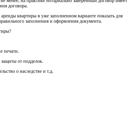
не менее, на практике нотариально заверенный договор имеет
ния договора.
 аренды квартиры в уже заполненном варианте показать для
правильного заполнения и оформления документа.
тиры?
е печати.
 защиты от подделок.
ьство о наследстве и т.д.