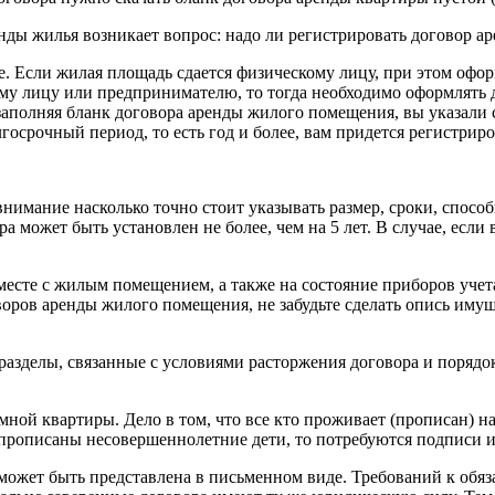
ды жилья возникает вопрос: надо ли регистрировать договор а
ье. Если жилая площадь сдается физическому лицу, при этом офо
му лицу или предпринимателю, то тогда необходимо оформлять 
заполняя бланк договора аренды жилого помещения, вы указали с
осрочный период, то есть год и более, вам придется регистриро
имание насколько точно стоит указывать размер, сроки, способы
может быть установлен не более, чем на 5 лет. В случае, если 
есте с жилым помещением, а также на состояние приборов учета
оров аренды жилого помещения, не забудьте сделать опись имуще
зделы, связанные с условиями расторжения договора и порядок
емной квартиры. Дело в том, что все кто проживает (прописан) 
 прописаны несовершеннолетние дети, то потребуются подписи и
может быть представлена в письменном виде. Требований к обяз