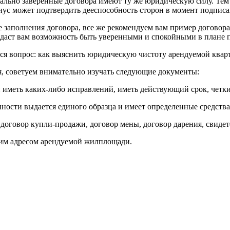
льно заверенные договора имеют ту же юридическую силу. Тем 
иус может подтвердить дееспособность сторон в момент подписа
заполнения договора, все же рекомендуем вам пример договора
 даст вам возможность быть уверенными и спокойными в плане 
ся вопрос: как выяснить юридическую чистоту арендуемой квар
, советуем внимательно изучать следующие документы:
 иметь каких-либо исправлений, иметь действующий срок, четки
нности выдается единого образца и имеет определенные средства
оговор купли-продажи, договор мены, договор дарения, свидетел
ским адресом арендуемой жилплощади.