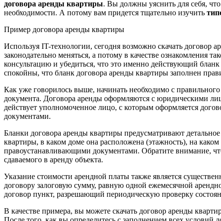
договора аренды квартиры
. Вы должны уяснить для себя, чт
необходимости. А потому вам придется тщательно изучить
тип
Пример договора аренды квартиры
Используя IT-технологии, сегодня возможно скачать договор а
законодательно меняться, а потому в качестве ознакомления та
консультацию и убедиться, что это именно действующий бланк 
спокойны, что бланк договора аренды квартиры заполнен пра
Как уже говорилось выше, начинать необходимо с правильного 
документа. Договора аренды оформляются с юридическими лица
действует уполномоченное лицо, с которым оформляется догово
документами.
Бланки договора аренды квартиры предусматривают детальное о
квартиры, в каком доме она расположена (этажность), на каком
правоустанавливающими документами. Обратите внимание, что 
сдаваемого в аренду объекта.
Указание стоимости арендной платы также является существен
договору залоговую сумму, равную одной ежемесячной арендно
договор пункт, разрешающий периодическую проверку состоя
В качестве примера, вы можете скачать договор аренды кварт
После того, как вы определитесь с заполнением всех условий 