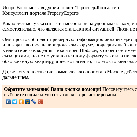
Игорь Воропаев - ведущий юрист "Проспер-Консалтинг"
Консультант портала PropertyExperts
Как юрист могу сказать - статья составлена удобным языком, и 
самостоятельно, что является стандартной ситуацией. Люди не
Они просто собирают примерную информацию онлайн через при
или задать вопрос на юридическом форуме, подвергая шаблон 
в найм своего владения – квартиры. Шаблон, который он имен
съемщиками, но не по установленному формату текста, а по с
обворованную квартиру, и несмотря на то, что его сторона был
Да, зачастую посещение коммерческого юриста в Москве действ
дальнейшем.
Обратите внимание! Ваша кнопка помощи!
Посоветуйтесь со
выберите социальную сеть, где вы зарегистрированы: