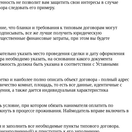
енность не позволит вам защитить свои интересы в случае
ора следовать его примеру.
ние, что бланки и требования к типовым договорам могут
и подписывать, все же лучше получить юридическую
существенные финансовые затраты, при этом вы будете
ательно указать место проведения сделки и дату оформления
ра необходимо указать, на основании какого документа
олжность должна быть указана в соответствии с Уставными
тко и наиболее полно описать объект договора - полный адрес
ичество комнат, площадь, то есть все данные, идентичные с
ния, а также дается индивидуальная характеристика
 условие, при котором обязать нанимателя оплатить по
кнуть в процессе проживания. Наймодатель вправе включить в
я и заполнить все необходимые пункты типового договора.
 (незаполненный) и приступить к его заполнению.