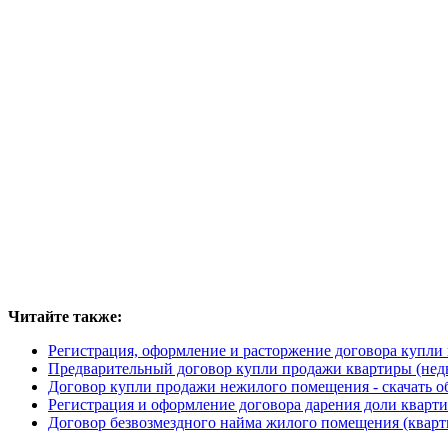
Читайте также:
Регистрация, оформление и расторжение договора купли
Предварительный договор купли продажи квартиры (недв
Договор купли продажи нежилого помещения - скачать об
Регистрация и оформление договора дарения доли кварт
Договор безвозмездного найма жилого помещения (кварти