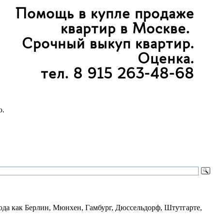
ю.
ода как Берлин, Мюнхен, Гамбург, Дюссельдорф, Штутгарте,