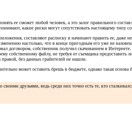
понять ее сможет любой человек, а это залог правильного состав
 понимают, какие риски могут сопутствовать настоящему типу с
ложения, составляют расписку и начинают править ее, даже н
изменению настолько, что в конце пригодным его уже не назове
овал договором, собственник получил скачиванием в Интернете.
воему собственному файлу, не требуя от съемщика предоставить
а правой, без данных грабителей не нашли.
ительно может оставить брешь в бюджете, однако такая основа 
 своими друзьями, ведь среди них точно есть те, кто сталкивал