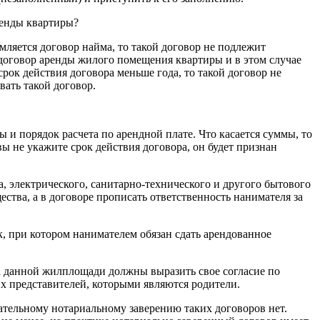
ренды квартиры?
рмляется договор найма, то такой договор не подлежит
договор аренды жилого помещения квартиры и в этом случае
рок действия договора меньше года, то такой договор не
вать такой договор.
 и порядок расчета по арендной плате. Что касается суммы, то
вы не укажите срок действия договора, он будет признан
, электрического, санитарно-технического и другого бытового
ства, а в договоре прописать ответственность нанимателя за
, при котором нанимателем обязан сдать арендованное
на данной жилплощади должны выразить свое согласие по
х представителей, которыми являются родители.
ательному нотариальному заверению таких договоров нет.