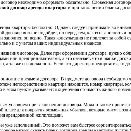
о договор необходимо оформлять обязательно. Словесная договор
овой договор аренды квартиры
и при заполнении бланка догов
ренды квартиры бесплатно. Однако, следует принимать во внима
кой договор вполне подойдет, но перед тем, как его заполнять 
и заполнен он верно. Такая консультация не повлечет за собой 
вильно и с учетом ваших индивидуальных нюансов.
названия договора. Далее при оформлении договора, нужно обяз
ми или предпринимателями, а это означает, что в шапке догово
р, а также его должность. Если это директор предприятия, то д
писание предмета договора. В предмете договора необходимо че
 этаже непосредственно квартира находится, номер квартиры, кол
в этом пункте указывается оценочная стоимость жилого помеще
ным условием при заключении договора. Можно также прописать
й плате для покрытия возможных убытков, которые могут возни
ния арендованной жилплощади.
иры уже заполненный. Это поможет вам быстрее сориентироватьс
договора нужно скачать бланк договора аренды квартиры пустой