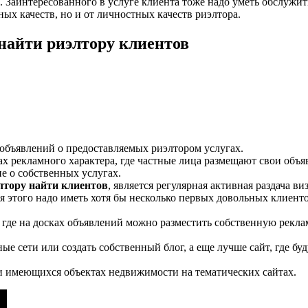
. Заинтересованного в услуге клиента тоже надо уметь обслужит
ных качеств, но и от личностных качеств риэлтора.
 найти риэлтору клиентов
объявлений о предоставляемых риэлтором услугах.
х рекламного характера, где частные лица размещают свои объя
е о собственных услугах.
лтору найти клиентов
, является регулярная активная раздача в
ля этого надо иметь хотя бы несколько первых довольных клиенто
где на досках объявлений можно разместить собственную рекла
ые сети или создать собственный блог, а еще лучше сайт, где 
и имеющихся объектах недвижимости на тематических сайтах.